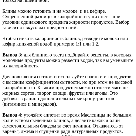
только на пшеничной.
Блины можно готовить и на молоке, и на кефире.
Существенной разницы в калорийности у них нет – при
условии одинакового процента жирности продуктов. Выбор
зависит от вкусовых предпочтений.
Чтобы снизить калорийность блинов, разводите молоко или
кефир кипяченой водой примерно 1:1 или 1:2.
Вывод 3:
для блинного теста подбирайте рецепты, в которых
молочные продукты можно развести водой, так вы уменьшите
их калорийность.
Для повышения сытности используйте начинки из продуктов
с высоким коэффициентом сытности, но при этом не высокой
калорийностью. К таким продуктам можно отнести мясо не
жирных сортов, творог, овощи, фрукты или ягоды. Это
добавит в рацион дополнительных микронутриентов
(витаминов и минералов).
Вывод 4:
утоляйте аппетит во время Масленицы не большим
количеством съеденных блинов, а делайте каждый блин
самостоятельным блюдом за счет начинки. Откажитесь от
варенья, джема и сгущенки ради натуральных продуктов,