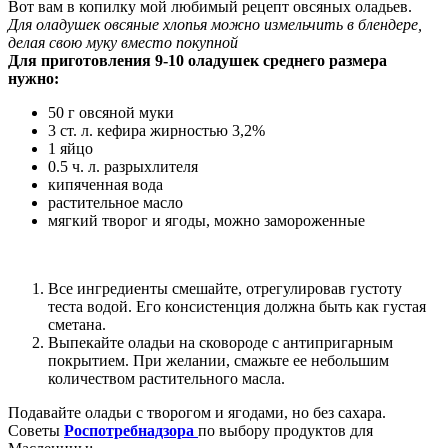
Вот вам в копилку мой любимый рецепт овсяных оладьев.
Для оладушек овсяные хлопья можно измельчить в блендере,
делая свою муку вместо покупной
Для приготовления 9-10 оладушек среднего размера
нужно:
50 г овсяной муки
3 ст. л. кефира жирностью 3,2%
1 яйцо
0.5 ч. л. разрыхлителя
кипяченная вода
растительное масло
мягкий творог и ягоды, можно замороженные
Все ингредиенты смешайте, отрегулировав густоту
теста водой. Его консистенция должна быть как густая
сметана.
Выпекайте оладьи на сковороде с антипригарным
покрытием. При желании, смажьте ее небольшим
количеством растительного масла.
Подавайте оладьи с творогом и ягодами, но без сахара.
Советы
Роспотребнадзора
по выбору продуктов для