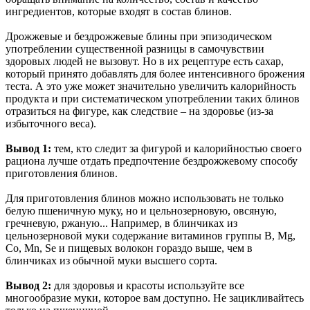
ингредиентов, которые входят в состав блинов.
Дрожжевые и бездрожжевые блины при эпизодическом
употреблении существенной разницы в самочувствии
здоровых людей не вызовут. Но в их рецептуре есть сахар,
который принято добавлять для более интенсивного брожения
теста. А это уже может значительно увеличить калорийность
продукта и при систематическом употреблении таких блинов
отразиться на фигуре, как следствие – на здоровье (из-за
избыточного веса).
Вывод 1:
тем, кто следит за фигурой и калорийностью своего
рациона лучше отдать предпочтение бездрожжевому способу
приготовления блинов.
Для приготовления блинов можно использовать не только
белую пшеничную муку, но и цельнозерновую, овсяную,
гречневую, ржаную... Например, в блинчиках из
цельнозерновой муки содержание витаминов группы В, Mg,
Co, Mn, Se и пищевых волокон гораздо выше, чем в
блинчиках из обычной муки высшего сорта.
Вывод 2:
для здоровья и красоты используйте все
многообразие муки, которое вам доступно. Не зацикливайтесь